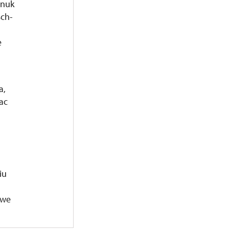
wnuk
sch-
e
a,
ac
iu
owe