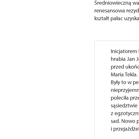
Średniowieczną war
renesansowa rezyd
kształt pałac uzysk
Inicjatorem
hrabia Jan 
przed ukońc
Maria Tekla
Były to w pe
nieprzyjemn
poleciła pr
sąsiedztwie
z egzotyczn
sad. Nowo p
i przejażdże