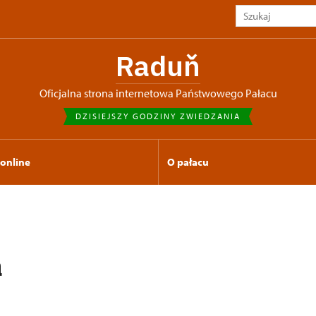
Raduň
Oficjalna strona internetowa Państwowego Pałacu
DZISIEJSZY GODZINY ZWIEDZANIA
 online
O pałacu
a