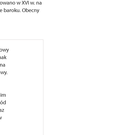
udowano w XVI w. na
e baroku. Obecny
wowy
nak
nna
owy.
nim
ród
az
w