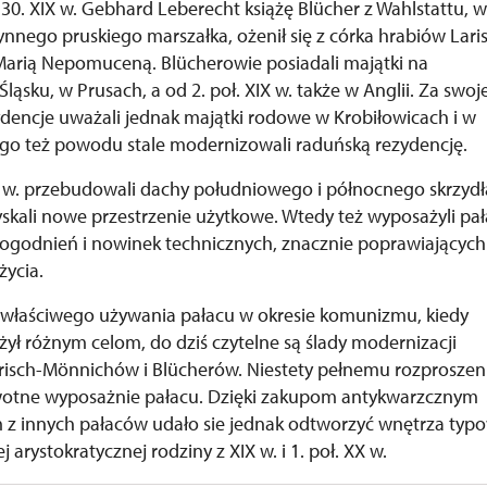
 30. XIX w. Gebhard Leberecht książę Blücher z Wahlstattu, 
łynnego pruskiego marszałka, ożenił się z córka hrabiów Lari
arią Nepomuceną. Blücherowie posiadali majątki na
Śląsku, w Prusach, a od 2. poł. XIX w. także w Anglii. Za swoj
dencje uważali jednak majątki rodowe w Krobiłowicach i w
ego też powodu stale modernizowali raduńską rezydencję.
 w. przebudowali dachy południowego i północnego skrzydł
yskali nowe przestrzenie użytkowe. Wtedy też wyposażyli pał
ogodnień i nowinek technicznych, znacznie poprawiających
życia.
właściwego używania pałacu w okresie komunizmu, kiedy
żył różnym celom, do dziś czytelne są ślady modernizacji
risch-Mönnichów i Blücherów. Niestety pełnemu rozproszen
wotne wyposażnie pałacu. Dzięki zakupom antykwarzcznym
 z innych pałaców udało sie jednak odtworzyć wnętrza typ
 arystokratycznej rodziny z XIX w. i 1. poł. XX w.