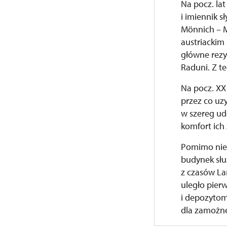
Na pocz. lat
i imiennik s
Mönnich – M
austriackim 
główne rezy
Raduni. Z t
Na pocz. XX
przez co uz
w szereg ud
komfort ich 
Pomimo nie
budynek słu
z czasów La
uległo pier
i depozytom
dla zamożnej