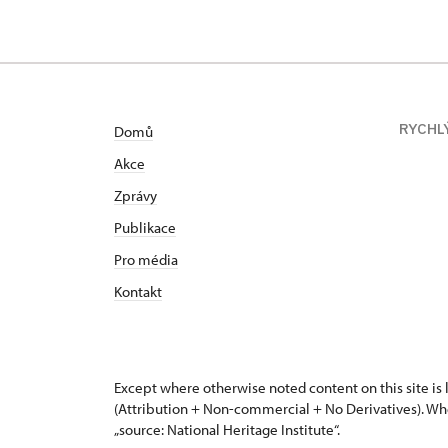
RYCHL
Domů
Akce
Zprávy
Publikace
Pro média
Kontakt
Except where otherwise noted content on this site i
(Attribution + Non-commercial + No Derivatives). Wh
„source: National Heritage Institute“.