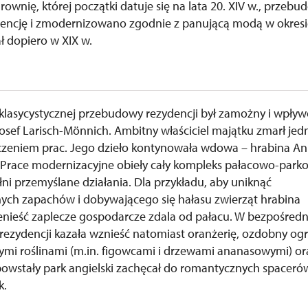
ownię, której początki datuje się na lata 20. XIV w., przeb
encję i zmodernizowano zgodnie z panującą modą w okresi
ał dopiero w XIX w.
 klasycystycznej przebudowy rezydencji był zamożny i wpły
Josef Larisch-Mönnich. Ambitny właściciel majątku zmarł jed
zeniem prac. Jego dzieło kontynowała wdowa – hrabina A
. Prace modernizacyjne obieły cały kompleks pałacowo-park
łni przemyślane działania. Dla przykładu, aby uniknąć
ych zapachów i dobywającego się hałasu zwierząt hrabina
zenieść zaplecze gospodarcze zdala od pałacu. W bezpośred
 rezydencji kazała wznieść natomiast oranżerię, ozdobny og
ymi roślinami (m.in. figowcami i drzewami ananasowymi) or
owstały park angielski zachęcał do romantycznych spaceró
k.