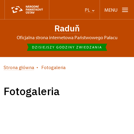
MENU
PL
Raduň
Oficjalna strona internetowa Państwowego Pałacu
DZISIEJSZY GODZINY ZWIEDZANIA
Strona główna
Fotogaleria
Fotogaleria