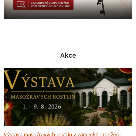
Akce
Výstava masožravých rostlin v zámecké oranžérii