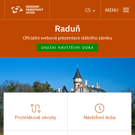
MENU
CS
Raduň
oficiální webová prezentace státního zámku
DNEŠNÍ NÁVŠTĚVNÍ DOBA
Prohlídkové okruhy
Návštěvní doba