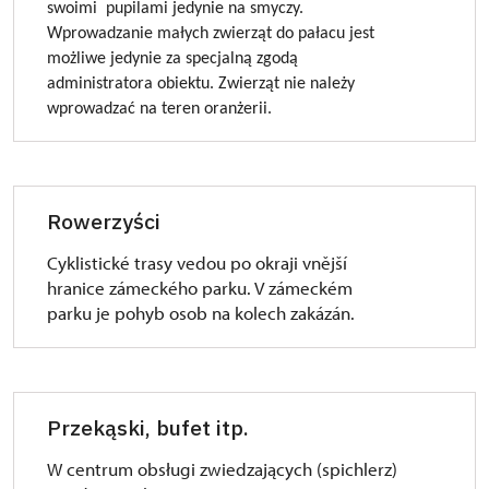
swoimi pupilami jedynie na smyczy.
Wprowadzanie małych zwierząt do pa
ł
acu jest
mo
ż
liwe jedynie za specjaln
ą
zgod
ą
administratora obiektu. Zwierz
ą
t nie nale
ż
y
wprowadza
ć
na teren oran
ż
erii.
Rowerzyści
Cyklistické trasy vedou po okraji vnější
hranice zámeckého parku. V zámeckém
parku je pohyb osob na kolech zakázán.
Przekąski, bufet itp.
W centrum obsługi zwiedzających (spichlerz)