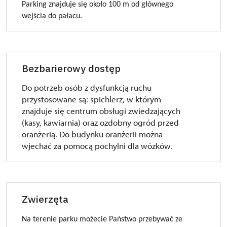
Parking znajduje si
ę
oko
ł
o 100 m od g
łó
wnego
wejścia do pa
ł
acu.
Bezbarierowy dostęp
Do potrzeb osób z dysfunkcją ruchu
przystosowane są: spichlerz, w którym
znajduje się centrum obsługi zwiedzających
(kasy, kawiarnia) oraz ozdobny ogród przed
oranżerią. Do budynku oranżerii można
wjechać za pomocą pochylni dla wózków.
Zwierzęta
Na terenie parku możecie Państwo przebywać ze