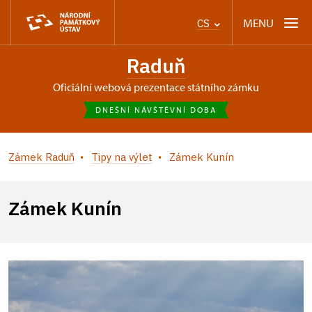
MENU
CS
Raduň
oficiální webová prezentace státního zámku
DNEŠNÍ NÁVŠTĚVNÍ DOBA
Zámek Raduň
Tipy na výlet
Zámek Kunín
Zámek Kunín