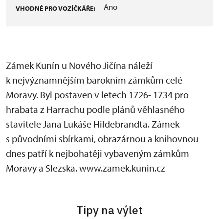
Ano
VHODNÉ PRO VOZÍČKÁŘE:
Zámek Kunín u Nového Jičína náleží
k nejvýznamnějším barokním zámkům celé
Moravy. Byl postaven v letech 1726- 1734 pro
hrabata z Harrachu podle plánů věhlasného
stavitele Jana Lukáše Hildebrandta. Zámek
s původními sbírkami, obrazárnou a knihovnou
dnes patří k nejbohatěji vybaveným zámkům
Moravy a Slezska. www.zamek.kunin.cz
Tipy na výlet