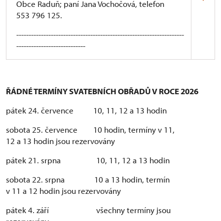
Obce Raduň; paní Jana Vochočová, telefon
553 796 125.
--------------------------------------------------------------------
----------------------------
Páry, které budou mít u Obce Raduň zadáno datum
obřadu, prosíme, aby nejméně 30 dnů před jeho
konáním kontaktovali správu zámku
ŘÁDNÉ TERMÍNY SVATEBNÍCH OBŘADŮ V ROCE 2026
Raduň a sjednali si předem cca třicetiminutovou
pátek 24. července 10, 11, 12 a 13 hodin
schůzku, během níž obě strany uzavřou
krátkodobou nájemní smlouvu a dohodnou rozvh
sobota 25. července 10 hodin, termíny v 11,
svatební dramaturgie, Při této příležitosti uhradí
12 a 13 hodin jsou rezervovány
nájemce příslušné nájemné do pokladny
zámecké správy, a to v hotovosti.
pátek 21. srpna 10, 11, 12 a 13 hodin
schůzka se bude konat v kanceláři správy zámku;
sobota 22. srpna 10 a 13 hodin, termín
kontakt: Mgr. Markéta Kouřilová, kastelánka
v 11 a 12 hodin jsou rezervovány
Národní památkový ústav, státní zámek Raduň
Zámecká 67, 747 61 Raduň
pátek 4. září všechny termíny jsou
Info: pracovní dny od 8.00 do 15.30; telefon: