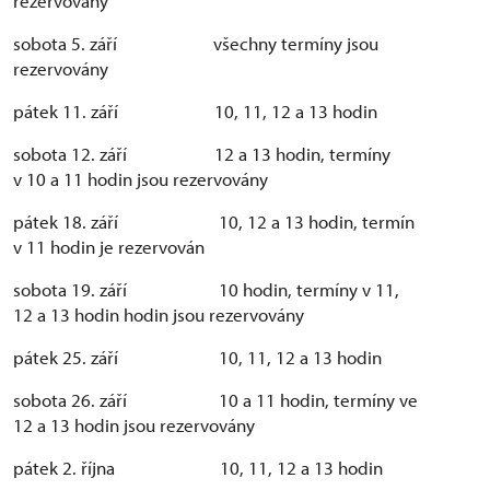
rezervovány
+420732828365, email: kourilova.marketa@npu.cz
sobota 5. září všechny termíny jsou
Obec Raduň zajišťuje: provedení vlastního
rezervovány
svatebního obřadu za účasti oprávněného
pátek 11. září 10, 11, 12 a 13 hodin
oddávajícího a pověřeného zástupce matričního
úřadu.
sobota 12. září 12 a 13 hodin, termíny
v 10 a 11 hodin jsou rezervovány
Správa zámku zajišťuje: výzdobu, vybavení
a organizační služby související s obřadem.
pátek 18. září 10, 12 a 13 hodin, termín
v 11 hodin je rezervován
Správa nezajišťuje žádnou formu občerstvení.
Případné cateringové podání malého občerstvení
sobota 19. září 10 hodin, termíny v 11,
svatebčanům je vždy nutno dohodnout předem se
12 a 13 hodin hodin jsou rezervovány
správou zámku.
pátek 25. září 10, 11, 12 a 13 hodin
sobota 26. září 10 a 11 hodin, termíny ve
12 a 13 hodin jsou rezervovány
pátek 2. října 10, 11, 12 a 13 hodin