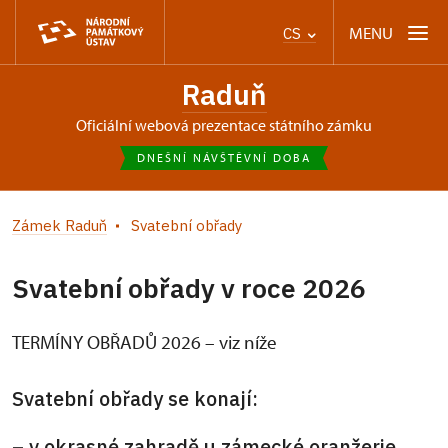
MENU
CS
Raduň
oficiální webová prezentace státního zámku
DNEŠNÍ NÁVŠTĚVNÍ DOBA
Zámek Raduň
Svatební obřady
Svatební obřady v roce 2026
TERMÍNY OBŘADŮ 2026 – viz níže
Svatební obřady se konají:
– v okrasné zahradě u zámecké oranžerie,