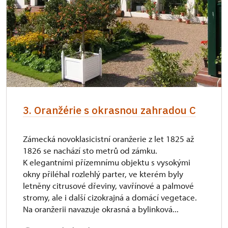
3. Oranžérie s okrasnou zahradou C
Zámecká novoklasicistní oranžerie z let 1825 až
1826 se nachází sto metrů od zámku.
K elegantními přízemnímu objektu s vysokými
okny přiléhal rozlehlý parter, ve kterém byly
letněny citrusové dřeviny, vavřínové a palmové
stromy, ale i další cizokrajná a domácí vegetace.
Na oranžerii navazuje okrasná a bylinková...