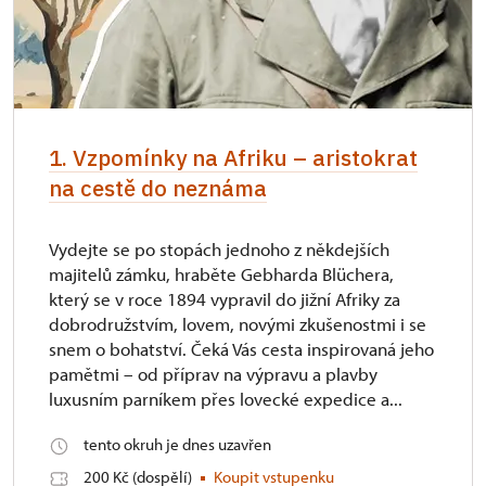
1. Vzpomínky na Afriku – aristokrat
na cestě do neznáma
Vydejte se po stopách jednoho z někdejších
majitelů zámku, hraběte Gebharda Blüchera,
který se v roce 1894 vypravil do jižní Afriky za
dobrodružstvím, lovem, novými zkušenostmi i se
snem o bohatství. Čeká Vás cesta inspirovaná jeho
pamětmi – od příprav na výpravu a plavby
luxusním parníkem přes lovecké expedice a...
tento okruh je dnes uzavřen
200 Kč (dospělí)
Koupit vstupenku