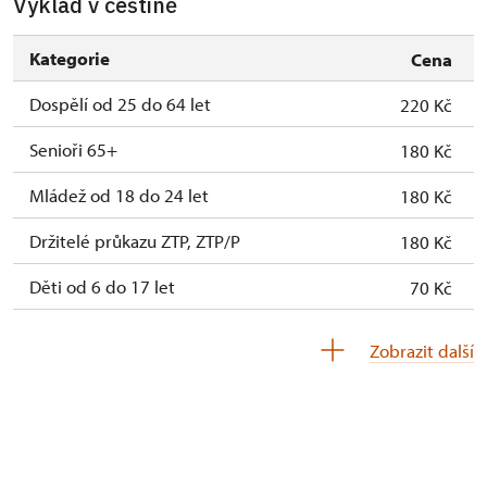
Výklad v češtině
Kategorie
Cena
Dospělí od 25 do 64 let
220 Kč
Senioři 65+
180 Kč
Mládež od 18 do 24 let
180 Kč
Držitelé průkazu ZTP, ZTP/P
180 Kč
Děti od 6 do 17 let
70 Kč
Děti do 5 let
zdarma
Zobrazit další
Průvodce držitele průkazu ZTP/P
zdarma
Pedagogický dozor (pro školní skupiny 1
zdarma
osoba na 15 dětí)