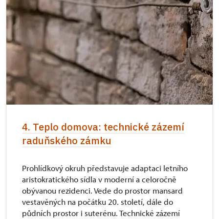
4. Teplo domova: technické zázemí
raduňského zámku
Prohlídkový okruh představuje adaptaci letního
aristokratického sídla v moderní a celoročně
obývanou rezidenci. Vede do prostor mansard
vestavěných na počátku 20. století, dále do
půdních prostor i suterénu. Technické zázemí