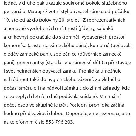
jedné, v druhé pak ukazuje soukromé pokoje služebného
personálu. Mapuje životní styl obyvatel zámku od počátku
19. století až do poloviny 20. století. Z reprezentativních
a honosně vyzdobených místností (jídelny, salonků
a knihovny) pokračuje do skromněji vybavených prostor
komorníka (asistenta zámeckého pána), komorné (pečovala
o oděv zámecké paní), společnice (důvěrnice zámecké
paní), guvernantky (starala se o zámecké děti) a přestavuje
i svět nejmenších obyvatel zámku. Prohlídka umožňuje
nahlédnout také do hygienického zázemí. Za vlídného
počasí směřuje i na nádvoří zámku a do zimní zahrady, kde
se za teplých letních dnů podávala snídaně. Minimální
počet osob ve skupině je pět. Poslední prohlídka začíná
hodinu před zavírací dobou. Doporučujeme rezervaci, a to
na telefonním čísle 553 796 203.