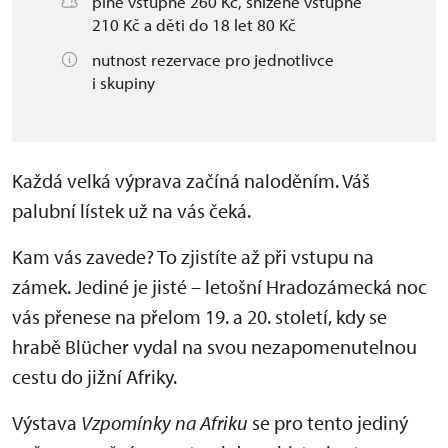
plné vstupné 260 Kč, snížené vstupné
210 Kč a děti do 18 let 80 Kč
nutnost rezervace pro jednotlivce
i skupiny
Každá velká výprava začíná naloděním. Váš
palubní lístek už na vás čeká.
Kam vás zavede? To zjistíte až při vstupu na
zámek. Jediné je jisté – letošní Hradozámecká noc
vás přenese na přelom 19. a 20. století, kdy se
hrabě Blücher vydal na svou nezapomenutelnou
cestu do jižní Afriky.
Výstava
Vzpomínky na Afriku
se pro tento jediný