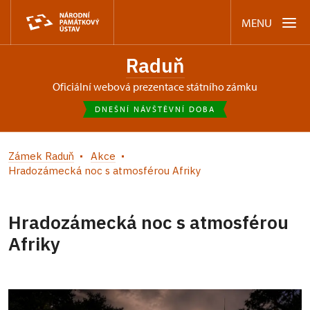
MENU
Raduň
oficiální webová prezentace státního zámku
DNEŠNÍ NÁVŠTĚVNÍ DOBA
Zámek Raduň
Akce
Hradozámecká noc s atmosférou Afriky
Hradozámecká noc s atmosférou
Afriky