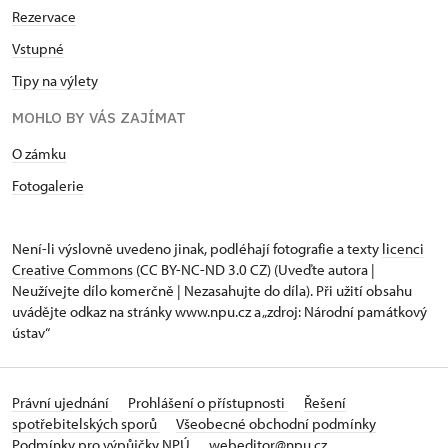
Rezervace
Vstupné
Tipy na výlety
MOHLO BY VÁS ZAJÍMAT
O zámku
Fotogalerie
Není-li výslovně uvedeno jinak, podléhají fotografie a texty
licenci
Creative Commons
(CC BY-NC-ND 3.0 CZ) (Uveďte autora |
Neužívejte dílo komerčně | Nezasahujte do díla). Při užití obsahu
uvádějte odkaz na stránky www.npu.cz a „zdroj: Národní památkový
ústav“
Právní ujednání
Prohlášení o přístupnosti
Řešení
spotřebitelských sporů
Všeobecné obchodní podmínky
Podmínky pro výpůjčky NPÚ
webeditor@npu.cz