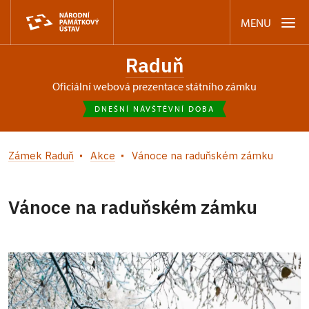
MENU
Raduň
oficiální webová prezentace státního zámku
DNEŠNÍ NÁVŠTĚVNÍ DOBA
Zámek Raduň
Akce
Vánoce na raduňském zámku
Vánoce na raduňském zámku