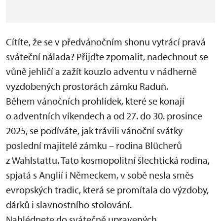
Cítíte, že se v předvánočním shonu vytrácí pravá
sváteční nálada? Přijďte zpomalit, nadechnout se
vůně jehličí a zažít kouzlo adventu v nádherně
vyzdobených prostorách zámku Raduň.
Během vánočních prohlídek, které se konají
o adventních víkendech a od 27. do 30. prosince
2025, se podíváte, jak trávili vánoční svátky
poslední majitelé zámku – rodina Blücherů
z Wahlstattu. Tato kosmopolitní šlechtická rodina,
spjatá s Anglií i Německem, v sobě nesla směs
evropských tradic, která se promítala do výzdoby,
dárků i slavnostního stolování.
Nahlédnete do svátečně upravených