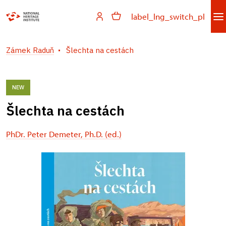
label_lng_switch_pl
Zámek Raduň
Šlechta na cestách
NEW
Šlechta na cestách
PhDr. Peter Demeter, Ph.D. (ed.)