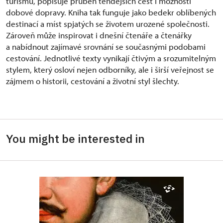
turismu, popisuje průběh tehdejších cest i možnosti
dobové dopravy. Kniha tak funguje jako bedekr oblíbených
destinací a míst spjatých se životem urozené společnosti.
Zároveň může inspirovat i dnešní čtenáře a čtenářky
a nabídnout zajímavé srovnání se současnými podobami
cestování. Jednotlivé texty vynikají čtivým a srozumitelným
stylem, který osloví nejen odborníky, ale i širší veřejnost se
zájmem o historii, cestování a životní styl šlechty.
You might be interested in