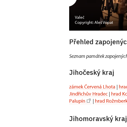
Valeč
Copyright: Aleš Vopat
Přehled zapojenýc
Seznam památek zapojených
Jihočeský kraj
zámek Červená Lhota
|
hra
Jindřichův Hradec
|
hrad K
Palupín
|
hrad Rožmber
Jihomoravský kraj