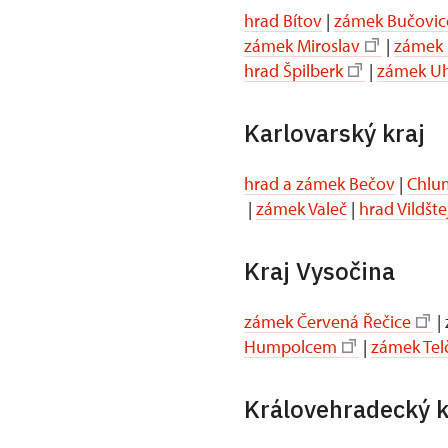
hrad Bítov
|
zámek Bučovic
zámek Miroslav
|
zámek 
hrad Špilberk
|
zámek Uh
Karlovarský kraj
hrad a zámek Bečov
|
Chlum
|
zámek Valeč
|
hrad Vildšte
Kraj Vysočina
zámek Červená Řečice
|
Humpolcem
|
zámek Tel
Královehradecký k