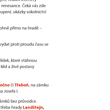
 renesance. Čeká vás zde
upení, ukázky sokolnictví
 ohně přímo na hradě –
vydat proti proudu času se
ídek, které vtáhnou
 klid a živé postavy
očno
či
Třeboň
, na zámku
a Josefa I.
zámků bez průvodce.
e třeba hrady
Landštejn
,