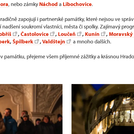
hora
, nebo zámky
Náchod
a
Libochovice
.
adičně zapojují i partnerské památky, které nejsou ve sprá
ají nadšení soukromí vlastníci, města či spolky. Zajímavý pro
obříš
,
Častolovice
,
Loučeň
,
Kunín
,
Moravský
berk
,
Špilberk
,
Valdštejn
a mnoho dalších.
oliv památku, přejeme všem příjemné zážitky a krásnou Hra