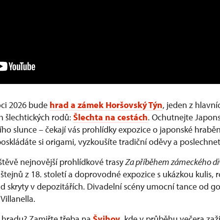
ci 2026 bude
hrad a zámek Horšovský Týn
, jeden z hlavn
h šlechtických rodů:
Šlechta na cestách
. Ochutnejte Japons
ho slunce – čekají vás prohlídky expozice o japonské hrabě
poskládáte si origami, vyzkoušíte tradiční oděvy a poslechne
štěvě nejnovější prohlídkové trasy
Za příběhem zámeckého di
tejnů z 18. století a doprovodné expozice s ukázkou kulis, 
d skryty v depozitářích. Divadelní scény umocní tance od go
illanella.
a hradu? Zamiřte třeba na
Švihov
, kde v průběhu večera zaži