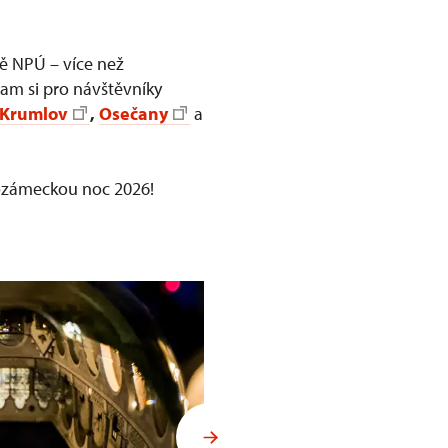
vě NPÚ – více než
gram si pro návštěvníky
 Krumlov
,
Osečany
a
dozámeckou noc 2026!