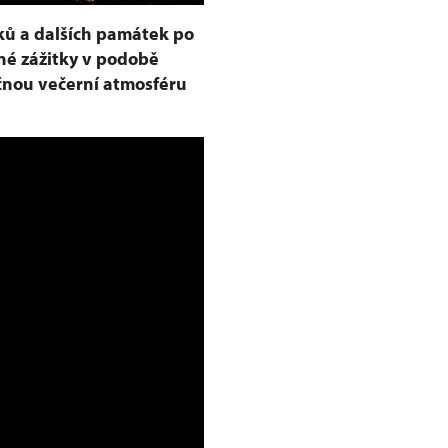
ků a dalších památek po
né zážitky v podobě
ečnou večerní atmosféru