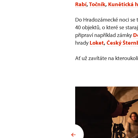
Rabí
,
Točník
,
Kunětická 
Do Hradozámecké noci se tr
40 objektů, o které se star
připraví například zámky
D
hrady
Loket
,
Český Štern
Ať už zavítáte na kterouk