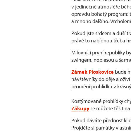
v jedinečné atmosféře běhe
opravdu bohatý program: ta
a mnoho dalšího. Vrcholem
Pokud jste srdcem a duší t
právě to nabídnou třeba h
Milovníci první republiky b
swingem, noblesou a šarmem
Zámek Ploskovice
bude hl
návštěvníky do děje a oživí 
promění prohlídku v krásný
Kostýmované prohlídky ch
Zákupy
se můžete těšit na 
Pokud dáváte přednost kl
Projděte si památky vlastn