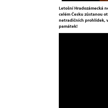
Letošní Hradozámecká no
celém Česku zůstanou ot
netradičních prohlídek, 
památek!