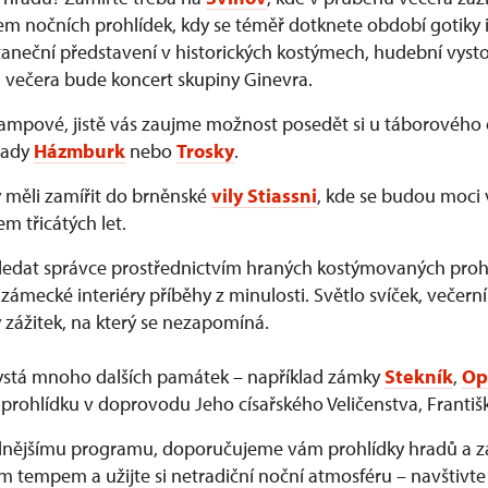
m nočních prohlídek, kdy se téměř dotknete období gotiky i
neční představení v historických kostýmech, hudební vysto
 večera bude koncert skupiny Ginevra.
rampové, jistě vás zaujme možnost posedět si u táborového
rady
Házmburk
nebo
Trosky
.
y měli zamířit do brněnské
vily Stiassni
, kde se budou moci 
 třicátých let.
edat správce prostřednictvím hraných kostýmovaných prohl
zámecké interiéry příběhy z minulosti. Světlo svíček, večerní
 zážitek, na který se nezapomíná.
ystá mnoho dalších památek – například zámky
Stekník
,
Op
prohlídku v doprovodu Jeho císařského Veličenstva, Františk
idnějšímu programu, doporučujeme vám prohlídky hradů a 
ím tempem a užijte si netradiční noční atmosféru – navštivt