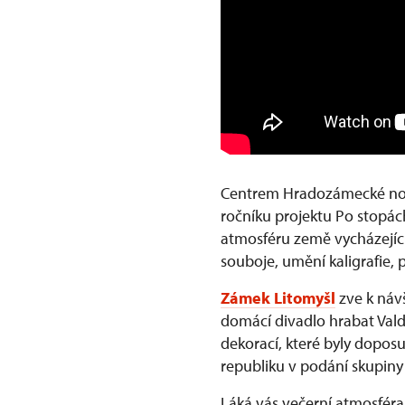
Centrem Hradozámecké no
ročníku projektu Po stopác
atmosféru země vycházející
souboje, umění kaligrafie, 
Zámek Litomyšl
zve k náv
domácí divadlo hrabat Valdš
dekorací, které byly doposu
republiku v podání skupiny V
Láká vás večerní atmosfér