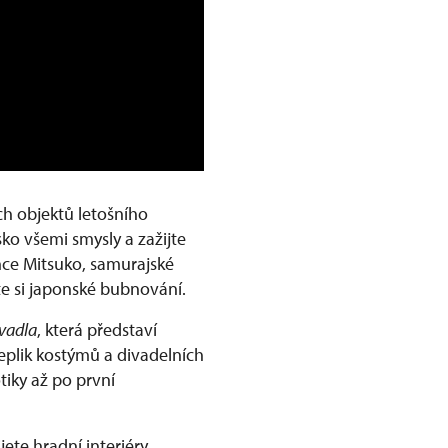
ích objektů letošního
ko všemi smysly a zažijte
nce Mitsuko, samurajské
te si japonské bubnování.
vadla
, která představí
replik kostýmů a divadelních
tiky až po první
jete hradní interiéry