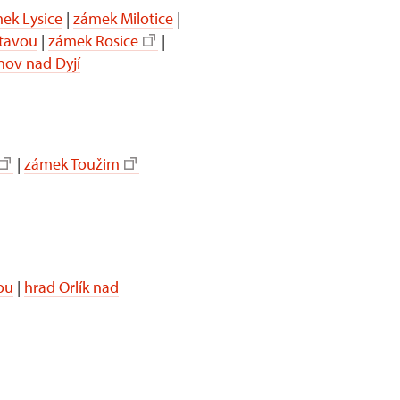
ek Lysice
|
zámek Milotice
|
itavou
|
zámek Rosice
|
nov nad Dyjí
|
zámek Toužim
ou
|
hrad Orlík nad