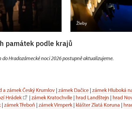
Žleby
h památek podle krajů
 do Hradozámecké noci 2026 postupně aktualizujeme.
d a zámek Český Krumlov
|
zámek Dačice
|
zámek Hluboká na
ozí Hrádek
|
zámek Kratochvíle
|
hrad Landštejn
|
hrad No
k
|
zámek Třeboň
|
zámek Vimperk
|
klášter Zlatá Koruna
|
hra