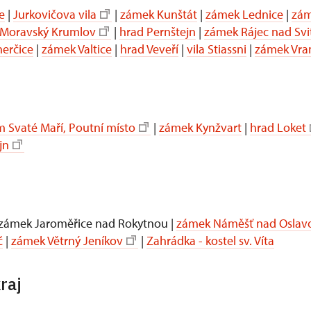
e
|
Jurkovičova vila
|
zámek Kunštát
|
zámek Lednice
|
zám
Moravský Krumlov
|
hrad Pernštejn
|
zámek Rájec nad Sv
erčice
|
zámek Valtice
|
hrad Veveří
|
vila Stiassni
|
zámek Vra
 Svaté Maří, Poutní místo
|
zámek Kynžvart
|
hrad Loket
jn
 zámek Jaroměřice nad Rokytnou |
zámek Náměšť nad Oslav
č
|
zámek Větrný Jeníkov
|
Zahrádka - kostel sv. Víta
raj