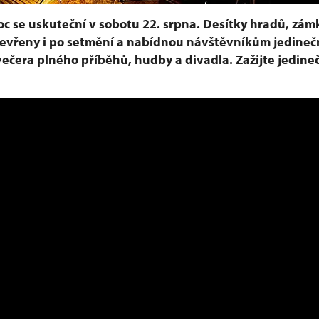
c se uskuteční v sobotu 22. srpna. Desítky hradů, zám
evřeny i po setmění a nabídnou návštěvníkům jedineč
večera plného příběhů, hudby a divadla. Zažijte jedin