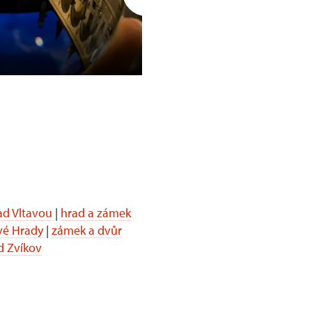
Opočno
d Vltavou
|
hrad a zámek
vé Hrady
|
zámek a dvůr
d Zvíkov