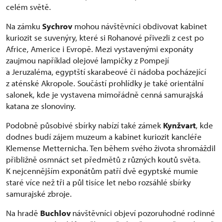
celém světě.
Na zámku
Sychrov
mohou návštěvníci obdivovat kabinet
kuriozit se suvenýry, které si Rohanové přivezli z cest po
Africe, Americe i Evropě. Mezi vystavenými exponáty
zaujmou například olejové lampičky z Pompejí
a Jeruzaléma, egyptští skarabeové či nádoba pocházející
z aténské Akropole. Součástí prohlídky je také orientální
salonek, kde je vystavena mimořádně cenná samurajská
katana ze slonoviny.
Podobně působivé sbírky nabízí také zámek
Kynžvart
, kde
dodnes budí zájem muzeum a kabinet kuriozit kancléře
Klemense Metternicha. Ten během svého života shromáždil
přibližně osmnáct set předmětů z různých koutů světa.
K nejcennějším exponátům patří dvě egyptské mumie
staré více než tři a půl tisíce let nebo rozsáhlé sbírky
samurajské zbroje.
Na hradě
Buchlov
návštěvníci objeví pozoruhodné rodinné