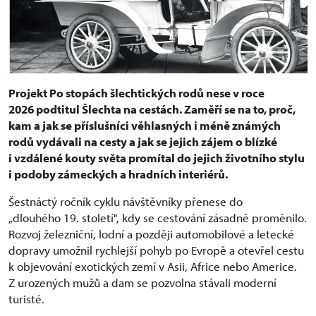
Projekt Po stopách šlechtických rodů nese v roce
2026 podtitul Šlechta na cestách. Zaměří se na to, proč,
kam a jak se příslušníci věhlasných i méně známých
rodů vydávali na cesty a jak se jejich zájem o blízké
i vzdálené kouty světa promítal do jejich životního stylu
i podoby zámeckých a hradních interiérů.
Šestnáctý ročník cyklu návštěvníky přenese do
„dlouhého 19. století", kdy se cestování zásadně proměnilo.
Rozvoj železniční, lodní a později automobilové a letecké
dopravy umožnil rychlejší pohyb po Evropě a otevřel cestu
k objevování exotických zemí v Asii, Africe nebo Americe.
Z urozených mužů a dam se pozvolna stávali moderní
turisté.