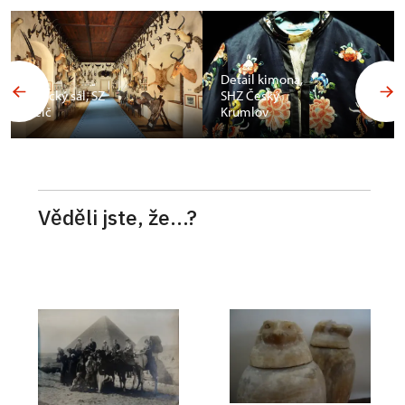
Budoár
Františka
Detail kimona,
Ferdinanda d
SHZ Český
´Este, SZ
Krumlov
Konopiště
Věděli jste, že...?