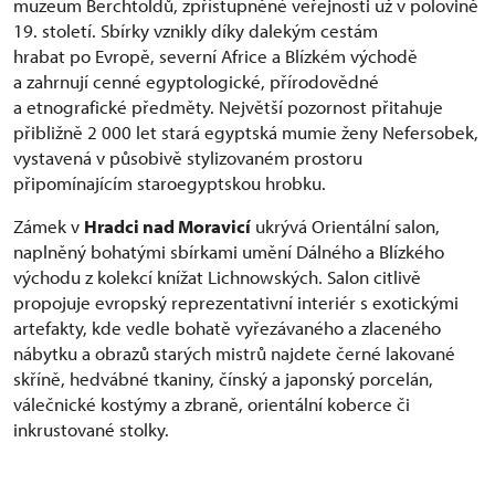
muzeum Berchtoldů, zpřístupněné veřejnosti už v polovině
19. století. Sbírky vznikly díky dalekým cestám
hrabat po Evropě, severní Africe a Blízkém východě
a zahrnují cenné egyptologické, přírodovědné
a etnografické předměty. Největší pozornost přitahuje
přibližně 2 000 let stará egyptská mumie ženy Nefersobek,
vystavená v působivě stylizovaném prostoru
připomínajícím staroegyptskou hrobku.
Zámek v
Hradci nad Moravicí
ukrývá Orientální salon,
naplněný bohatými sbírkami umění Dálného a Blízkého
východu z kolekcí knížat Lichnowských. Salon citlivě
propojuje evropský reprezentativní interiér s exotickými
artefakty, kde vedle bohatě vyřezávaného a zlaceného
nábytku a obrazů starých mistrů najdete černé lakované
skříně, hedvábné tkaniny, čínský a japonský porcelán,
válečnické kostýmy a zbraně, orientální koberce či
inkrustované stolky.