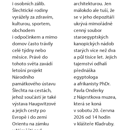
i osobních zálib.
architekturou. Jen
Šlechtické rodiny
málokdo ale tuší, že
vyrážely za zdravím,
se v jeho depozitáři
kulturou, sportem,
ukrývá mimořádně
obchodem
cenný soubor
i odpočinkem a mimo
staroegyptských
domov často trávily
kanopických nádob
celé týdny nebo
starých více než dva
měsíce. Právě do
a půl tisíce let. Jejich
tohoto světa zavádí
tajemství odhalí
letošní projekt
přednáška
Národního
egyptologa
památkového ústavu
a afrikanisty PhDr.
Šlechta na cestách,
Pavla Onderky
jehož součástí je také
z Náprstkova muzea,
výstava Haugwitzové
která se koná
a jejich cesty po
v sobotu 20. června
Evropě i do zemí
2026 od 14 hodin
Orientu na zámku
v klášteře Kladruby.