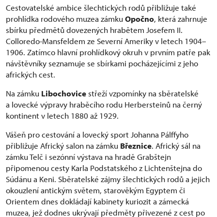
Cestovatelské ambice šlechtických rodů přibližuje také
prohlídka rodového muzea zámku
Opočno
, která zahrnuje
sbírku předmětů dovezených hrabětem Josefem II.
Colloredo-Mansfeldem ze Severní Ameriky v letech 1904–
1906. Zatímco hlavní prohlídkový okruh v prvním patře pak
návštěvníky seznamuje se sbírkami pocházejícími z jeho
afrických cest.
Na zámku
Libochovice
střeží vzpomínky na sběratelské
a lovecké výpravy hraběcího rodu Herbersteinů na černý
kontinent v letech 1880 až 1929.
Vášeň pro cestování a lovecký sport Johanna Pálffyho
přibližuje Africký salon na zámku
Březnice
. Africký sál na
zámku Telč i sezónní výstava na hradě Grabštejn
připomenou cesty Karla Podstatského z Lichtenštejna do
Súdánu a Keni. Sběratelské zájmy šlechtických rodů a jejich
okouzlení antickým světem, starověkým Egyptem či
Orientem dnes dokládají kabinety kuriozit a zámecká
muzea, jež dodnes ukrývají předměty přivezené z cest po