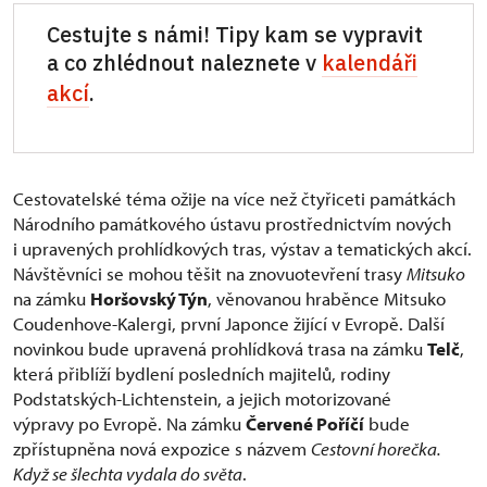
Cestujte s námi! Tipy kam se vypravit
a co zhlédnout naleznete v
kalendáři
akcí
.
Cestovatelské téma ožije na více než čtyřiceti památkách
Národního památkového ústavu prostřednictvím nových
i upravených prohlídkových tras, výstav a tematických akcí.
Návštěvníci se mohou těšit na znovuotevření trasy
Mitsuko
na zámku
Horšovský Týn
, věnovanou hraběnce Mitsuko
Coudenhove-Kalergi, první Japonce žijící v Evropě. Další
novinkou bude upravená prohlídková trasa na zámku
Telč
,
která přiblíží bydlení posledních majitelů, rodiny
Podstatských-Lichtenstein, a jejich motorizované
výpravy po Evropě. Na zámku
Červené Poříčí
bude
zpřístupněna nová expozice s názvem
Cestovní horečka.
Když se šlechta vydala do světa
.