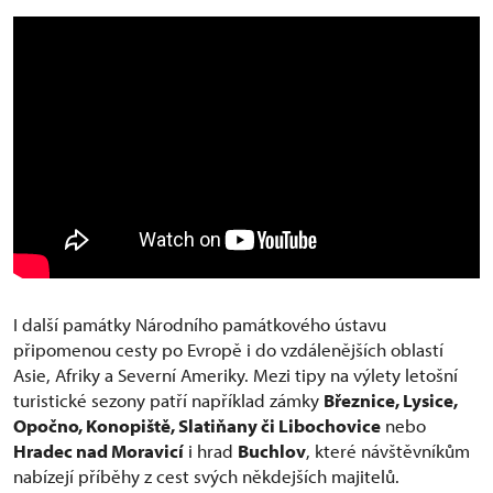
I další památky Národního památkového ústavu
připomenou cesty po Evropě i do vzdálenějších oblastí
Asie, Afriky a Severní Ameriky. Mezi tipy na výlety letošní
turistické sezony patří například zámky
Březnice, Lysice,
Opočno, Konopiště, Slatiňany či Libochovice
nebo
Hradec nad Moravicí
i hrad
Buchlov
, které návštěvníkům
nabízejí příběhy z cest svých někdejších majitelů.