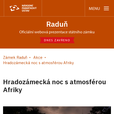
MENU
Raduň
oficiální webová prezentace státního zámku
DNES ZAVŘENO
Zámek Raduň
Akce
Hradozámecká noc s atmosférou Afriky
Hradozámecká noc s atmosférou
Afriky