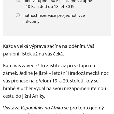
plné vstupné 260 Kč, snížené vstupné
210 Kč a děti do 18 let 80 Kč
nutnost rezervace pro jednotlivce
i skupiny
Každá velká výprava začíná naloděním. Váš
palubní lístek už na vás čeká.
Kam vás zavede? To zjistíte až při vstupu na
zámek. Jediné je jisté – letošní Hradozámecká noc
vás přenese na přelom 19. a 20. století, kdy se
hrabě Blücher vydal na svou nezapomenutelnou
cestu do jižní Afriky.
Výstava
Vzpomínky na Afriku
se pro tento jediný